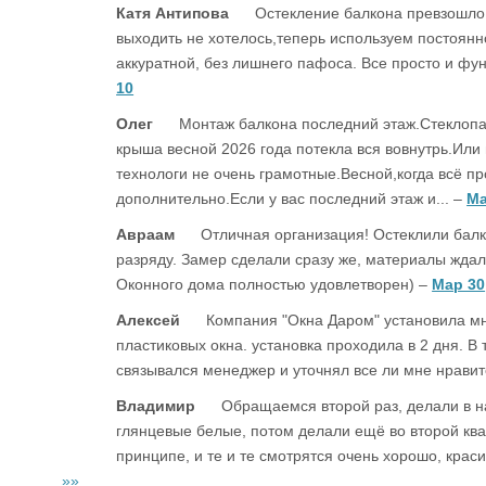
Катя Антипова
Остекление балкона превзошло
выходить не хотелось,теперь используем постоянн
аккуратной, без лишнего пафоса. Все просто и фун
10
Олег
Монтаж балкона последний этаж.Стеклопа
крыша весной 2026 года потекла вся вовнутрь.Ил
технологи не очень грамотные.Весной,когда всё пр
дополнительно.Если у вас последний этаж и... –
Ма
Авраам
Отличная организация! Остеклили балк
разряду. Замер сделали сразу же, материалы ждал
Оконного дома полностью удовлетворен) –
Мар 30
Алексей
Компания "Окна Даром" установила мн
пластиковых окна. установка проходила в 2 дня. В
связывался менеджер и уточнял все ли мне нравитс
Владимир
Обращаемся второй раз, делали в н
глянцевые белые, потом делали ещё во второй квар
принципе, и те и те смотрятся очень хорошо, красив
»»