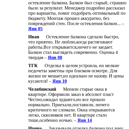
остекление балкона. Балкон был старый, страшно
было за результат. Менеджер подробно рассказал
про варианты, помог подобрать оптимальный по
бюджету. Монтаж прошел аккуратно, без
повреждений стен. После остекления балкон... –
Янв 05
Иван
Остекление балкона сделали быстро,
что приятно. Не люблю,когда растягивают
работы.Все открывается,ничего не заедает.
Балкон стал выглядеть современно. Оценка 4
твердая –
Янв 08
ТГК
Отделка в целом устроила, но мелкие
недочеты заметны при близком осмотре. Для
жизни не мешает,но идеально не назову. И цены
кусаются! –
Янв 10
Челябинский
Меняли старые окна в
квартире. Оформили заказ в абсолют пласт
Честно,ожидал худшего,но все прошло
нормально. Приехали,поставили, ничего
критичного не сломали. Окна открываются
легко, сквозняков нет. В квартире стало
тише,особенно ночью. –
Янв 14
Ирина
Заказывали отделку балкона под зону