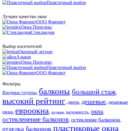
Практичный выбор
Лучшее качество окон
ООО Фаворит
Окна Проплекс
Стекландия
Выбор посетителей
Оконный легион
Алькор
Окна Проплекс
Практичный выбор
ООО Фаворит
Фильтры
балконы
большой стаж
Входные группы
,
,
,
высокий рейтинг
дешевые
дешевые
,
двери
,
,
евроокна
окна
окна
,
,
,
,
,
надежность
лоджии
остекленение балконов
остекление балконов
,
,
пластиковые окна
отделка балконов
,