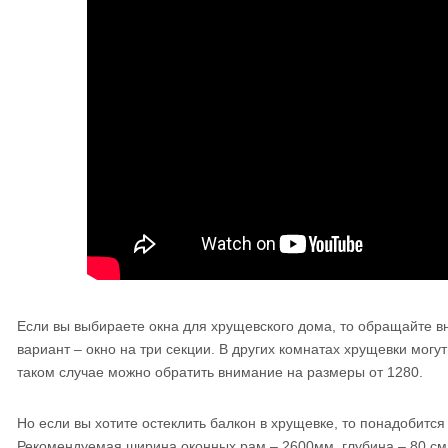
Если вы выбираете окна для хрущевского дома, то обращайте 
вариант – окно на три секции. В других комнатах хрущевки могут
таком случае можно обратить внимание на размеры от 1280.
Но если вы хотите остеклить балкон в хрущевке, то понадобитс
Рекомендуемая ширина оконных рам – 2600мм, глубина – 80 см. 