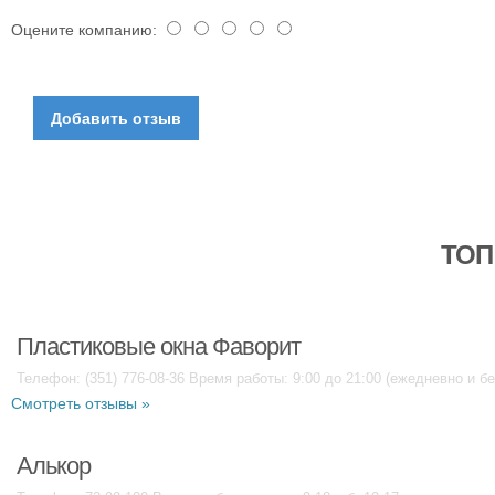
Оцените компанию:
ТОП
Пластиковые окна Фаворит
Телефон: (351) 776-08-36 Время работы: 9:00 до 21:00 (ежедневно и б
Смотреть отзывы »
Алькор