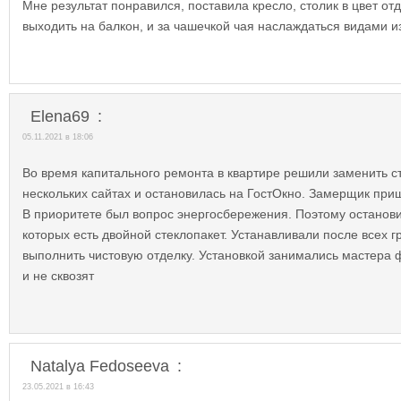
Мне результат понравился, поставила кресло, столик в цвет от
выходить на балкон, и за чашечкой чая наслаждаться видами из
Elena69
:
05.11.2021 в 18:06
Во время капитального ремонта в квартире решили заменить с
нескольких сайтах и остановилась на ГостОкно. Замерщик приш
В приоритете был вопрос энергосбережения. Поэтому останов
которых есть двойной стеклопакет. Устанавливали после всех г
выполнить чистовую отделку. Установкой занимались мастера 
и не сквозят
Natalya Fedoseeva​
:
23.05.2021 в 16:43