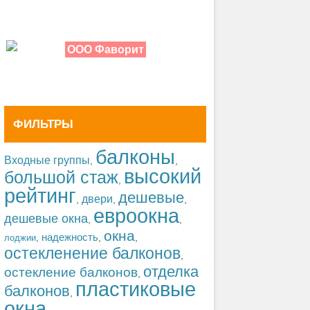
ООО Фаворит
ФИЛЬТРЫ
балконы
Входные группы
,
,
высокий
большой стаж
,
рейтинг
дешевые
двери
,
,
,
евроокна
дешевые окна
,
,
окна
,
надежность
,
,
лоджии
остекленение балконов
,
отделка
остекление балконов
,
пластиковые
балконов
,
окна