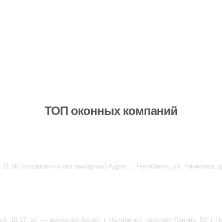
ТОП оконных компаний
 21:00 (ежедневно и без выходных) Адрес: г. Челябинск, ул. Нахимова, д
сб. 10-17; вс. — выходной Адрес: г. Челябинск, проспект Ленина, 50; г. Ч