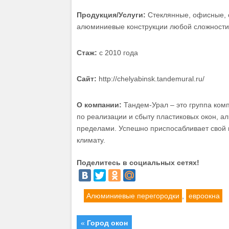
Продукция/Услуги:
Стеклянные, офисные, с
алюминиевые конструкции любой сложности
Стаж:
с 2010 года
Сайт:
http://chelyabinsk.tandemural.ru/
О компании:
Тандем-Урал – это группа ком
по реализации и сбыту пластиковых окон, а
пределами. Успешно приспосабливает свой п
климату.
Поделитесь в социальных сетях!
Алюминиевые перегородки
,
евроокна
«
Город окон