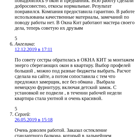
понадобилось 9 окон и предбанник. Всю работу сделали
добросовестно, откосы нормальные. Результат
понравился. Компания предоставила гарантию. В работе
использованы качественные материалы, замечаний по
поводу работы нет. В Окна Кит работают мастера своего
дела, теперь советую их друзьям
5
Ангелина
:
12.12.2019 в 17:11
По совету сестры обратилась в ОКНА КИТ за монтажем
энерго сберегающих окон в квартиру. Выбор профелей
большой , можно под разные бюджеты выбрать. Расчот
сделала на сайте, а потом сопоставила с тем что
предложил замерщик, все без обмана . Выбрала
немецкую фурнитуру, включая детский замок. С
установкой не подвели , в течении рабочей недели
квартира стала уютной и очень красивой.
5
Сергей
:
26.05.2019 в 15:18
Очень доволен работой. Заказал остекление
стандартного балкона, который в дальнейшем