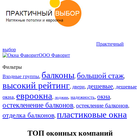
Практичный
выбор
ООО Фаворит
Фильтры
балконы
большой стаж
Входные группы
,
,
,
высокий рейтинг
дешевые
дешевые
,
двери
,
,
евроокна
окна
окна
,
,
,
,
,
надежность
лоджии
остекленение балконов
остекление балконов
,
,
пластиковые окна
отделка балконов
,
ТОП оконных компаний