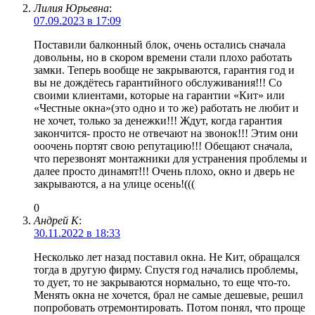
Лилия Юрьевна
:
07.09.2023 в 17:09
Поставили балконный блок, очень остались сначала
довольны, но в скором времени стали плохо работать
замки. Теперь вообще не закрываются, гарантия год и
вы не дождётесь гарантийного обслуживания!!! Со
своими клиентами, которые на гарантии «Кит» или
«Честные окна»(это одно и то же) работать не любит и
не хочет, только за денежки!!! Ждут, когда гарантия
закончится- просто не отвечают на звонок!!! Этим они
ооочень портят свою репутацию!!! Обещают сначала,
что перезвонят монтажники для устранения проблемы и
далее просто динамят!!! Очень плохо, окно и дверь не
закрываются, а на улице осень!(((
0
Андрей К
:
30.11.2022 в 18:33
Несколько лет назад поставил окна. Не Кит, обращался
тогда в другую фирму. Спустя год начались проблемы,
то дует, то не закрываются нормально, то еще что-то.
Менять окна не хочется, брал не самые дешевые, решил
попробовать отремонтировать. Потом понял, что проще