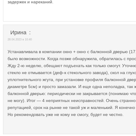
задержек и нареканий.
Ирина
:
28.04.2023 в 10:40
Устанавливала в компании окно + окно с балконной дверью (17
было возможности. Когда позже обнаружила, обратилась с прос
Жду 2-ю неделю, обещают подъехать как только смогут. Уточн
стекло не отмывается (деф-к стекольного завода), скол на глу
уплотнительного жгута, при установке профиля балконной две
диаметре 5см) и просто замазали. И еще одна неполадка, так 
балконной дверью: периодически не закрывается (понимаю что
не могу). Итог — 4 неприятных неисправностей. Очень странн
репутацией, срок на рынке не такой уж и маленький. Я конечн
Но рекомендовать уже не кому не смогу, будет не честно.