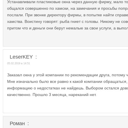
Устанавливали пластиковые окна через данную фирму, мало тог
общался совершенно по хамски, на замечания и просьбы поправ
послали. При звонке директору фирмы, в попытке найти справе
хамства. Воистину говорят: рыба гниет с головы. Никому не с
притом что и деньги они берут немалые за свои услуги, а выпо
LeserKEY
:
05.02.2019 в 14:51
Заказал окна у этой компании по рекомендации друга, потому 
Мне изначально было все равно к какой компании обращаться, 
информацию о недостатках не найдешь. Выбором остался дово
качественно. Прошло 3 месяца, нареканий нет.
Роман
: