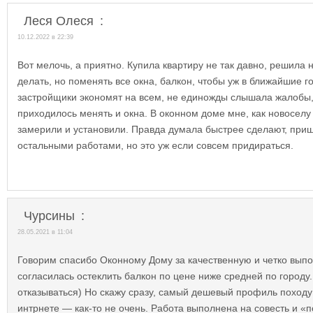
Леся Олеся
:
10.12.2022 в 22:39
Вот мелочь, а приятно. Купила квартиру не так давно, решила 
делать, но поменять все окна, балкон, чтобы уж в ближайшие г
застройщики экономят на всем, не единожды слышала жалобы,
приходилось менять и окна. В оконном доме мне, как новоселу 
замерили и установили. Правда думала быстрее сделают, при
остальными работами, но это уж если совсем придираться.
Чурсины
:
28.05.2021 в 11:04
Говорим спасибо Оконному Дому за качественную и четко вып
согласилась остеклить балкон по цене ниже средней по городу
отказываться) Но скажу сразу, самый дешевый профиль походу
интрнете — как-то не очень. Работа выполнена на совесть и «