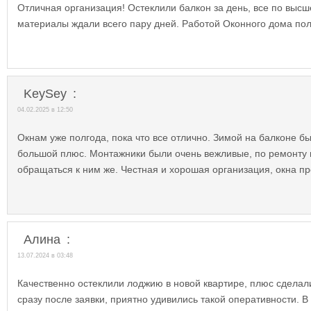
Отличная организация! Остеклили балкон за день, все по высш
материалы ждали всего пару дней. Работой Оконного дома по
KeySey
:
04.02.2025 в 12:50
Окнам уже полгода, пока что все отлично. Зимой на балконе б
большой плюс. Монтажники были очень вежливые, по ремонту 
обращаться к ним же. Честная и хорошая организация, окна пр
Алина
:
13.07.2024 в 03:48
Качественно остеклили лоджию в новой квартире, плюс сдела
сразу после заявки, приятно удивились такой оперативности. В