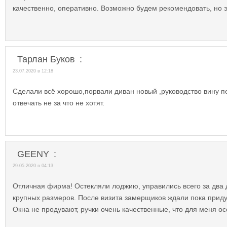
качественно, оперативно. Возможно будем рекомендовать, но э
Тарлан Буков​
:
23.07.2020 в 12:18
Сделали всё хорошо,порвали диван новый ,руководство вину п
отвечать не за что не хотят.
GEENY
:
29.05.2020 в 04:13
Отличная фирма! Остекляли лоджию, управились всего за два 
крупных размеров. После визита замерщиков ждали пока приду
Окна не продувают, ручки очень качественные, что для меня о