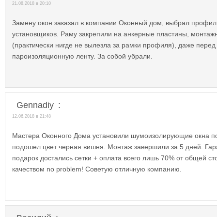
21.08.2018 в 20:10
Замену окон заказал в компании Оконный дом, выбрал профи
установщиков. Раму закрепили на анкерные пластины, монтаж
(практически нигде не вылезла за рамки профиля), даже пере
пароизоляционную ленту. За собой убрали.
Gennadiy
:
12.06.2018 в 21:48
Мастера Оконного Дома установили шумоизолирующие окна по
подошел цвет черная вишня. Монтаж завершили за 5 дней. Гара
подарок достались сетки + оплата всего лишь 70% от общей ст
качеством no problem! Советую отличную компанию.