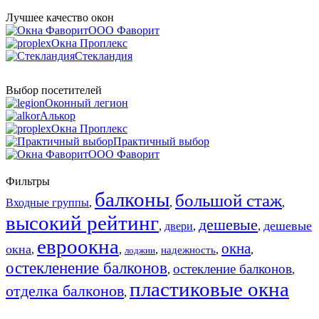
Лучшее качество окон
ООО Фаворит
Окна Проплекс
Стекландия
Выбор посетителей
Оконный легион
Алькор
Окна Проплекс
Практичный выбор
ООО Фаворит
Фильтры
балконы
большой стаж
Входные группы
,
,
,
высокий рейтинг
дешевые
дешевые
,
двери
,
,
евроокна
окна
окна
,
,
,
,
,
надежность
лоджии
остекленение балконов
остекление балконов
,
,
пластиковые окна
отделка балконов
,