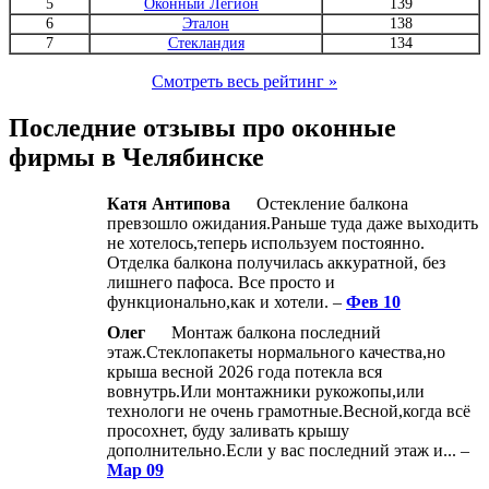
5
Оконный Легион
139
6
Эталон
138
7
Стекландия
134
Смотреть весь рейтинг »
Последние отзывы про оконные
фирмы в Челябинске
Катя Антипова
Остекление балкона
превзошло ожидания.Раньше туда даже выходить
не хотелось,теперь используем постоянно.
Отделка балкона получилась аккуратной, без
лишнего пафоса. Все просто и
функционально,как и хотели. –
Фев 10
Олег
Монтаж балкона последний
этаж.Стеклопакеты нормального качества,но
крыша весной 2026 года потекла вся
вовнутрь.Или монтажники рукожопы,или
технологи не очень грамотные.Весной,когда всё
просохнет, буду заливать крышу
дополнительно.Если у вас последний этаж и... –
Мар 09