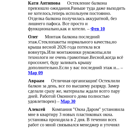
Катя Антипова
Остекление балкона
превзошло ожидания.Раньше туда даже выходить
не хотелось,теперь используем постоянно.
Отделка балкона получилась аккуратной, без
лишнего пафоса. Все просто и
функционально,как и хотели. –
Фев 10
Олег
Монтаж балкона последний
этаж.Стеклопакеты нормального качества,но
крыша весной 2026 года потекла вся
вовнутрь.Или монтажники рукожопы,или
технологи не очень грамотные.Весной,когда всё
просохнет, буду заливать крышу
дополнительно.Если у вас последний этаж и... –
Мар 09
Авраам
Отличная организация! Остеклили
балкон за день, все по высшему разряду. Замер
сделали сразу же, материалы ждали всего пару
дней. Работой Оконного дома полностью
удовлетворен) –
Мар 30
Алексей
Компания "Окна Даром" установила
мне в квартиру 3 новых пластиковых окна.
установка проходила в 2 дня. В течении всех
работ со мной связывался менеджер и уточнял