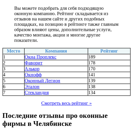
Вы можете подобрать для себя подходящую
оконную компанию. Рейтинг складывается из
отзывов на нашем сайте и других подобных
площадках, на позицию в рейтинге также главным
образом влияют цены, дополнительные услуги,
качество монтажа, акции и многие другие
показатели.
Место
Компания
Рейтинг
1
Окна Проплекс
189
2
Фаворит
178
3
Алькор
170
4
Окнофф
141
5
Оконный Легион
139
6
Эталон
138
7
Стекландия
134
Смотреть весь рейтинг »
Последние отзывы про оконные
фирмы в Челябинске